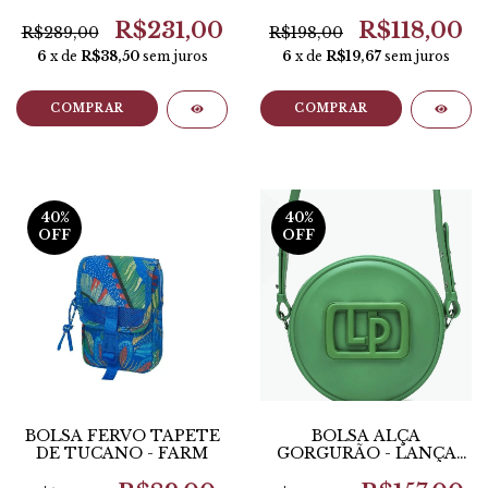
R$231,00
R$118,00
R$289,00
R$198,00
6
x de
R$38,50
sem juros
6
x de
R$19,67
sem juros
COMPRAR
COMPRAR
40
%
40
%
OFF
OFF
BOLSA FERVO TAPETE
BOLSA ALÇA
DE TUCANO - FARM
GORGURÃO - LANÇA
PERFUME