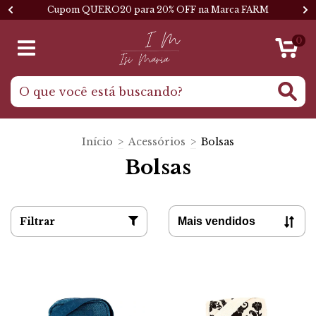
Cupom QUERO20 para 20% OFF na Marca FARM
0
Início
>
Acessórios
>
Bolsas
Bolsas
Filtrar