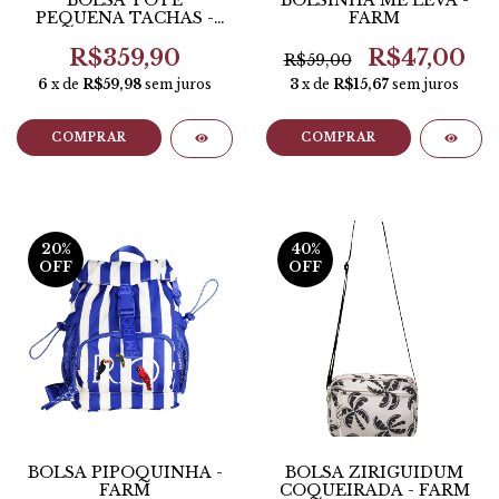
BOLSA TOTE
BOLSINHA ME LEVA -
PEQUENA TACHAS -
FARM
ANACAPRI
R$359,90
R$47,00
R$59,00
6
x de
R$59,98
sem juros
3
x de
R$15,67
sem juros
COMPRAR
COMPRAR
20
%
40
%
OFF
OFF
BOLSA PIPOQUINHA -
BOLSA ZIRIGUIDUM
FARM
COQUEIRADA - FARM