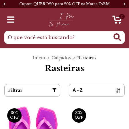
Cupom QUERO20 para 20% OFF na Marca FARM
0
Início
>
Calçados
>
Rasteiras
Rasteiras
Filtrar
30
%
30
%
OFF
OFF