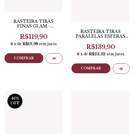
RASTEIRA TIRAS
FINAS GLAM -
ANACAPRI
RASTEIRA TIRAS
R$119,90
PARALELAS ESFERAS
POP COURO -
6
x de
R$19,98
sem juros
ANACAPRI
R$139,90
6
x de
R$23,32
sem juros
COMPRAR
COMPRAR
40
%
OFF