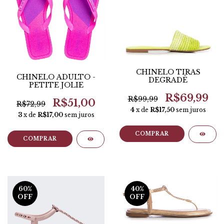
CHINELO TIRAS
CHINELO ADULTO -
DEGRADÊ
PETITE JOLIE
R$69,99
R$99,99
R$51,00
R$72,99
4
x de
R$17,50
sem juros
3
x de
R$17,00
sem juros
COMPRAR
COMPRAR
60
%
40
%
OFF
OFF