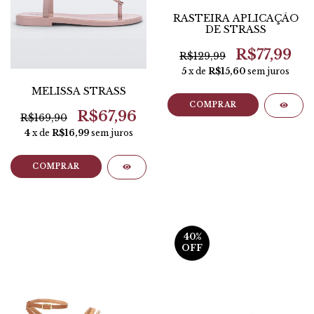
RASTEIRA APLICAÇÃO
DE STRASS
R$77,99
R$129,99
5
x de
R$15,60
sem juros
MELISSA STRASS
COMPRAR
R$67,96
R$169,90
4
x de
R$16,99
sem juros
COMPRAR
40
%
OFF