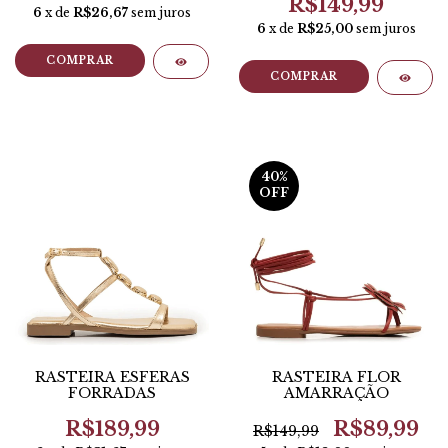
R$149,99
6
x de
R$26,67
sem juros
6
x de
R$25,00
sem juros
COMPRAR
COMPRAR
40
%
OFF
RASTEIRA ESFERAS
RASTEIRA FLOR
FORRADAS
AMARRAÇÃO
R$189,99
R$89,99
R$149,99