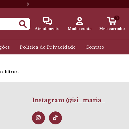
Cupom QUERO15 para 15% OFF
0
Atendimento
Minha conta
Meu carrinho
ções
Política de Privacidade
Contato
 filtros.
Instagram @isi_maria_