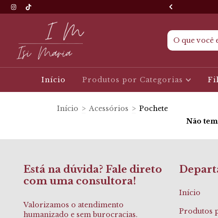
s físicas em Cláudio ou Itaguara MG
Início
Produtos por Categorias
Fi
Início
>
Acessórios
>
Pochete
Não temo
Está na dúvida? Fale direto
Depart
com uma consultora!
Início
Valorizamos o atendimento
Produtos p
humanizado e sem burocracias.