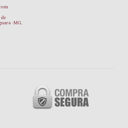
.com
 de
aguara -MG,