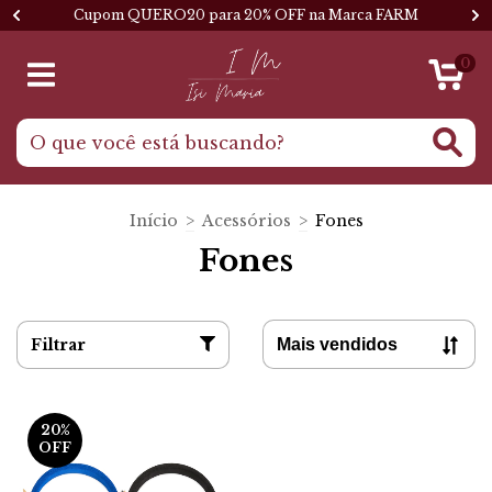
Cupom QUERO20 para 20% OFF na Marca FARM
0
Início
>
Acessórios
>
Fones
Fones
Filtrar
20
%
OFF