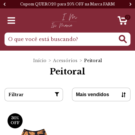
Cupom QUERO20 para 20% OFF na Marca FARM
0
Início
>
Acessórios
>
Peitoral
Peitoral
Filtrar
30
%
OFF