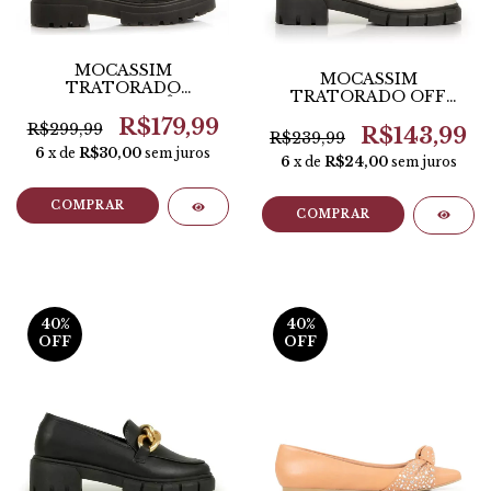
MOCASSIM
MOCASSIM
TRATORADO
TRATORADO OFF
MATELASSÊ
WHITE CORRENTE
R$179,99
R$299,99
R$143,99
R$239,99
6
x de
R$30,00
sem juros
6
x de
R$24,00
sem juros
COMPRAR
COMPRAR
40
%
40
%
OFF
OFF