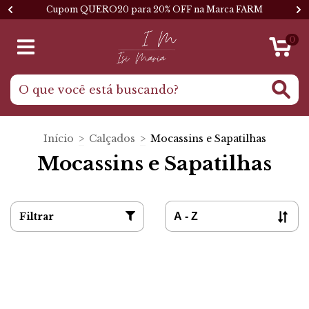
Cupom QUERO20 para 20% OFF na Marca FARM
0
Início
>
Calçados
>
Mocassins e Sapatilhas
Mocassins e Sapatilhas
Filtrar