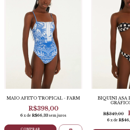
MAIÔ AFETO TROPICAL - FARM
BIQUÍNI ASA
GRÁFICO
R$398,00
R$349,00
6
x de
R$66,33
sem juros
6
x de
R$46
COMPRAR