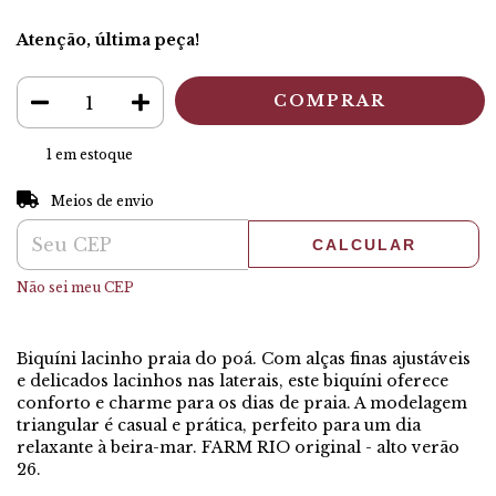
Atenção, última peça!
1
em estoque
ALTERAR CEP
Entregas para o CEP:
Meios de envio
CALCULAR
Não sei meu CEP
Biquíni lacinho praia do poá. Com alças finas ajustáveis 
e delicados lacinhos nas laterais, este biquíni oferece 
conforto e charme para os dias de praia. A modelagem 
triangular é casual e prática, perfeito para um dia 
relaxante à beira-mar. FARM RIO original - alto verão 
26.